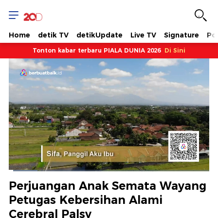
Home
detik TV
detikUpdate
Live TV
Signature
Pol
Tonton kabar terbaru PIALA DUNIA 2026
Di Sini
Dimuat
:
15.25%
Waktu
0:11
/
Durasi
8:05
Berhenti
Suara
Layar
Perjuangan Anak Semata Wayang
Hidup
Saat
Petugas Kebersihan Alami
Cerebral Palsy
ini