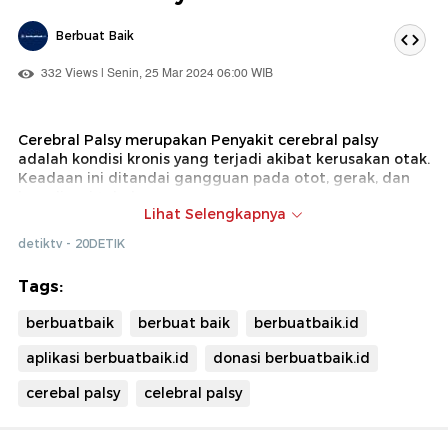
Berbuat Baik
332 Views | Senin, 25 Mar 2024 06:00 WIB
Cerebral Palsy merupakan Penyakit cerebral palsy
adalah kondisi kronis yang terjadi akibat kerusakan otak.
Keadaan ini ditandai gangguan pada otot, gerak, dan
koordinasi tubuh.
Lihat Selengkapnya
Kondisi ini lah yang terjadi pada anak petugas
detiktv - 20DETIK
kebersihan bernama Sifa (8). Irwan prasetyo dan istrinya,
Sukamti, sehari-hari harus menjadi penopang untuk Sifa
Tags:
di kediamannya di Dusun Brintik, Desa Sidokarto,
Kecamatan Godean, Kabupaten Sleman, Yogyakarta.
berbuatbaik
berbuat baik
berbuatbaik.id
aplikasi berbuatbaik.id
donasi berbuatbaik.id
cerebal palsy
celebral palsy