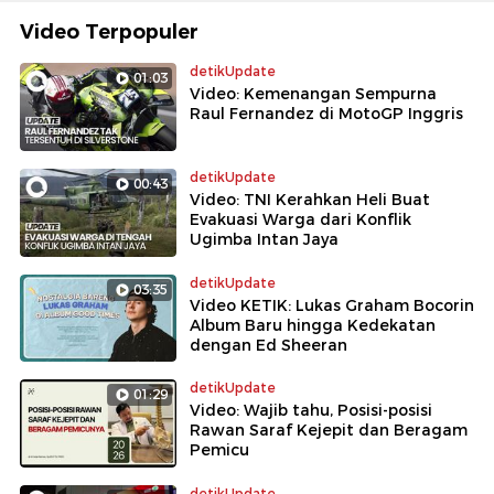
Video Terpopuler
detikUpdate
01:03
Video: Kemenangan Sempurna
Raul Fernandez di MotoGP Inggris
detikUpdate
00:43
Video: TNI Kerahkan Heli Buat
Evakuasi Warga dari Konflik
Ugimba Intan Jaya
detikUpdate
03:35
Video KETIK: Lukas Graham Bocorin
Album Baru hingga Kedekatan
dengan Ed Sheeran
detikUpdate
01:29
Video: Wajib tahu, Posisi-posisi
Rawan Saraf Kejepit dan Beragam
Pemicu
detikUpdate