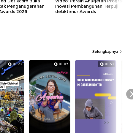
red Detikcom Buka
Video: Peraih Anugerah Program
cak Penganugerahan
Inovasi Pembangunan Terpuji
 Awards 2026
detiktimur Awards
Selengkapnya
01:23
01:07
01:53