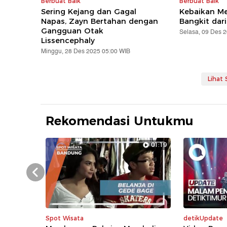
Berbuat Baik
Berbuat Baik
Sering Kejang dan Gagal
Kebaikan Me
Napas, Zayn Bertahan dengan
Bangkit dari
Gangguan Otak
Selasa, 09 Des 
Lissencephaly
Minggu, 28 Des 2025 05:00 WIB
Lihat
Rekomendasi Untukmu
01:19
Prev
Spot Wisata
detikUpdate