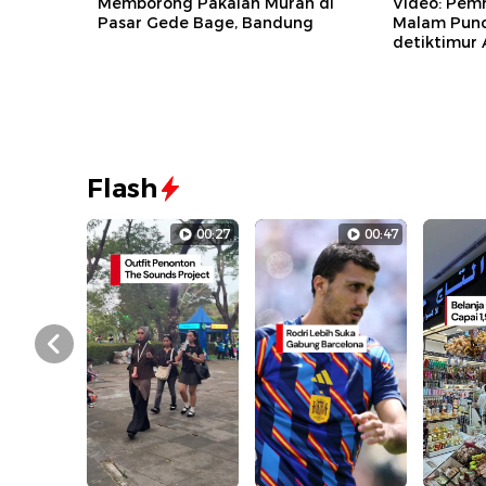
Memborong Pakaian Murah di
Video: Pem
Pasar Gede Bage, Bandung
Malam Pun
detiktimur
Flash
00:27
00:47
Prev