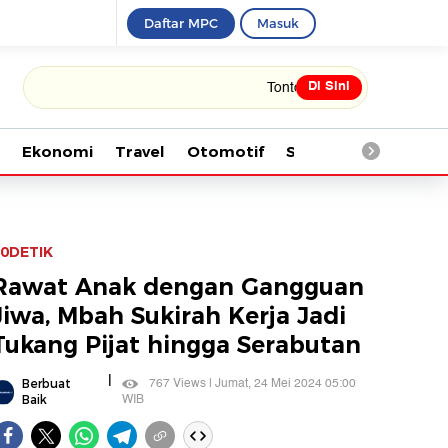
Daftar MPC
Masuk
Di Sini
Tonton kabar terbaru PIALA DUNIA 202
Ekonomi
Travel
Otomotif
Saintek
Kesehata
0DETIK
Rawat Anak dengan Gangguan
Jiwa, Mbah Sukirah Kerja Jadi
Tukang Pijat hingga Serabutan
|
767 Views | Jumat, 24 Mei 2024 05:00
Berbuat
WIB
Baik