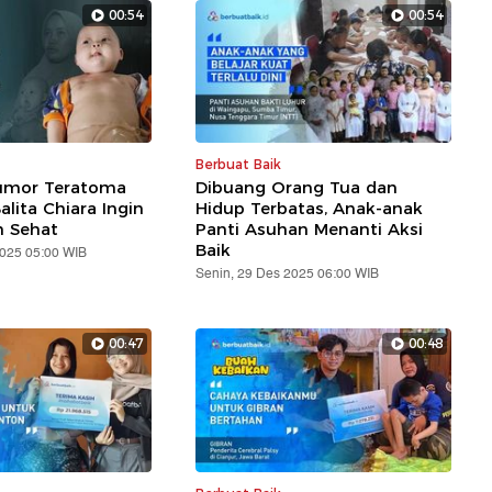
00:54
00:54
Berbuat Baik
umor Teratoma
Dibuang Orang Tua dan
lita Chiara Ingin
Hidup Terbatas, Anak-anak
 Sehat
Panti Asuhan Menanti Aksi
Baik
2025 05:00 WIB
Senin, 29 Des 2025 06:00 WIB
00:47
00:48