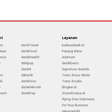
ri
Layanan
ws
detikTravel
berbuatbaik.id
kasi
detikFood
Pasang Mata
ance
detikHealth
Adsmart
t
Wolipop
detikEvent
t
detikX
Signature Awards
rt
20Detik
Trans Snow World
la
detikFoto
Trans Studio
o
detikHikmah
Bingkai.id
perti
detikPop
Ziswafctarsa.id
Flying Over Indonesia
For Your Business
rekomendit