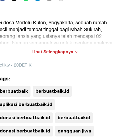
i desa Mertelu Kulon, Yogyakarta, sebuah rumah
ecil menjadi tempat tinggal bagi Mbah Sukirah,
eorang lansia yang usianya telah mencapai 82
ahun. Namun semangatnya untuk menjaga anaknya
ang menderita gangguan kejiwaan tetap ada.
Lihat Selengkapnya
eskipun kesehatan dan ekonominya terbatas,
bah Sukirah tetap tegar menghadapi hidupnya.
etiktv - 20DETIK
ehidupan Mbah Sukirah yang penuh dengan
ags:
uh
antangan menjadi cerminan dari kekuatan seorang
bu yang tak kenal lelah. Apalagi Mbah Sukirah
berbuatbaik
berbuatbaik.id
engalami kecelakaan yang mengakibatkan
endengarannya terganggu hingga tulang keringnya
aplikasi berbuatbaik.id
atah, dia tetap berusaha keras untuk
enyembuhkan lukanya sendiri.
donasi berbuatbaik.id
berbuatbaikid
donasi berbuatbaik id
gangguan jiwa