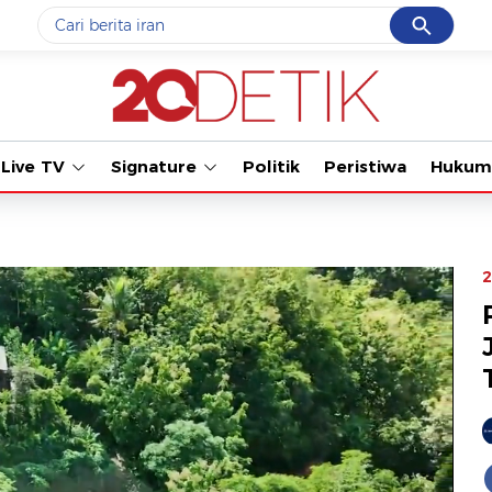
Cancel
Yang sedang ramai dicari
#1
data live draw sgp
#2
piala presiden 2026
Live TV
Signature
Politik
Peristiwa
Hukum
#3
prabowo
#4
iran
#5
gempa hari ini
2
Promoted
Terakhir yang dicari
Loading...