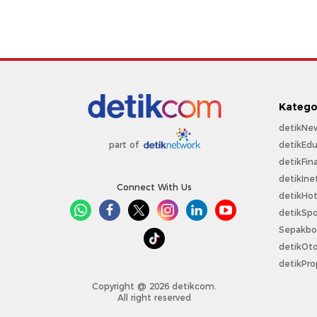
Katego
detikNe
detikEdu
part of
detikFin
detikIne
Connect With Us
detikHo
detikSpo
Sepakbo
detikOt
detikPro
Copyright @ 2026 detikcom.
All right reserved