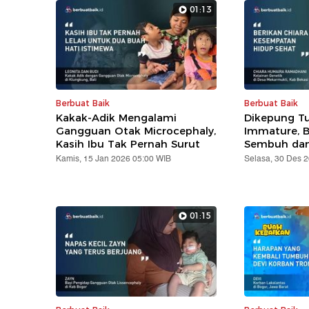
01:13
Berbuat Baik
Berbuat Baik
Kakak-Adik Mengalami
Dikepung T
Gangguan Otak Microcephaly,
Immature, Ba
Kasih Ibu Tak Pernah Surut
Sembuh dan
Kamis, 15 Jan 2026 05:00 WIB
Selasa, 30 Des 
01:15