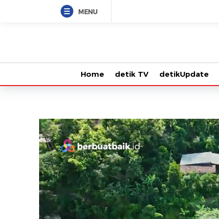
MENU
Home
detik TV
detikUpdate