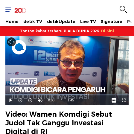
Home
detik TV
detikUpdate
Live TV
Signature
Pol
Tonton kabar terbaru PIALA DUNIA 2026
Di Sini
Dimuat
:
65.03%
Waktu
0:00
/
Durasi
1:45
Mainkan
Suara
Layar
Hidup
Saat
Video: Wamen Komdigi Sebut
ini
Judol Tak Ganggu Investasi
Digital di RI