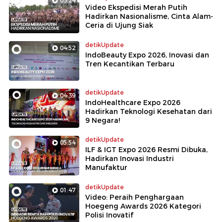
03:24
Video Ekspedisi Merah Putih
Hadirkan Nasionalisme, Cinta Alam-
Ceria di Ujung Siak
detikUpdate
04:52
IndoBeauty Expo 2026, Inovasi dan
Tren Kecantikan Terbaru
detikUpdate
04:39
IndoHealthcare Expo 2026
Hadirkan Teknologi Kesehatan dari
9 Negara!
detikUpdate
05:54
ILF & IGT Expo 2026 Resmi Dibuka,
Hadirkan Inovasi Industri
Manufaktur
detikUpdate
01:47
Video: Peraih Penghargaan
Hoegeng Awards 2026 Kategori
Polisi Inovatif