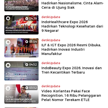
Hadirkan Nasionalisme, Cinta Alam-
Ceria di Ujung Siak
detikUpdate
04:39
IndoHealthcare Expo 2026
Hadirkan Teknologi Kesehatan dari
9 Negara!
detikUpdate
05:54
ILF & IGT Expo 2026 Resmi Dibuka,
Hadirkan Inovasi Industri
Manufaktur
detikUpdate
04:52
IndoBeauty Expo 2026, Inovasi dan
Tren Kecantikan Terbaru
detikUpdate
03:52
Video: Korlantas Pakai Face
Recognition, 16 Ribu Pelanggaran
Pelat Nomor Terekam ETLE