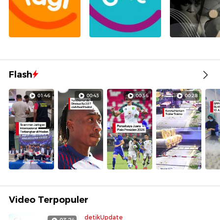
Flash
01:46
00:43
00:36
00:28
Video Terpopuler
detikUpdate