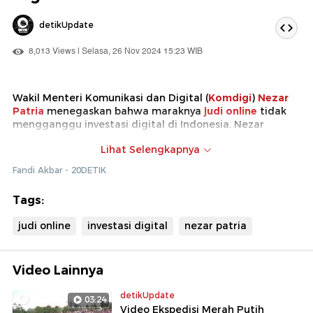
detikUpdate
8,013 Views | Selasa, 26 Nov 2024 15:23 WIB
Wakil Menteri Komunikasi dan Digital (
Komdigi
)
Nezar
Patria
menegaskan bahwa maraknya
judi online
tidak
mengganggu investasi digital di Indonesia. Nezar
mengatakan sejumlah perusahaan teknologi asing
Lihat Selengkapnya
menunjukkan ketertarikan berinvestasi di Indonesia.
Fandi Akbar - 20DETIK
Tags:
judi online
investasi digital
nezar patria
Video Lainnya
detikUpdate
03:24
Video Ekspedisi Merah Putih