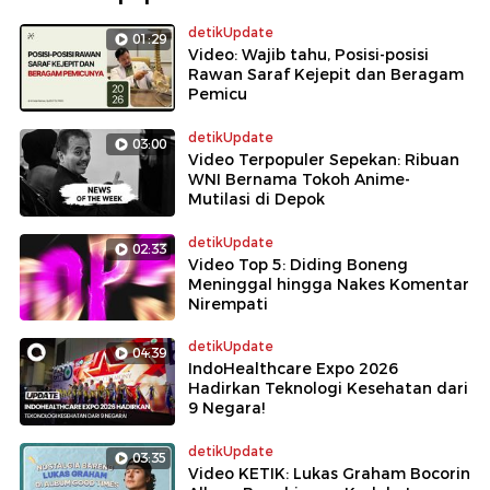
detikUpdate
01:29
Video: Wajib tahu, Posisi-posisi
Rawan Saraf Kejepit dan Beragam
Pemicu
detikUpdate
03:00
Video Terpopuler Sepekan: Ribuan
WNI Bernama Tokoh Anime-
Mutilasi di Depok
detikUpdate
02:33
Video Top 5: Diding Boneng
Meninggal hingga Nakes Komentar
Nirempati
detikUpdate
04:39
IndoHealthcare Expo 2026
Hadirkan Teknologi Kesehatan dari
9 Negara!
detikUpdate
03:35
Video KETIK: Lukas Graham Bocorin