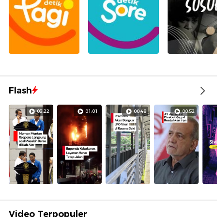
Flash
03:22
01:01
00:48
00:52
Video Terpopuler