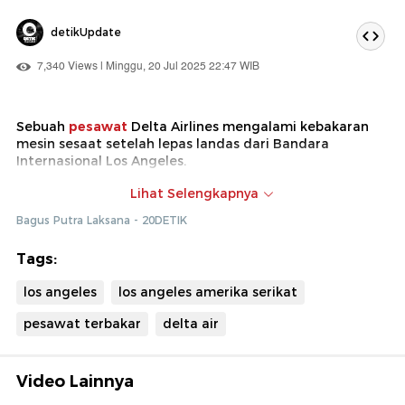
detikUpdate
7,340 Views | Minggu, 20 Jul 2025 22:47 WIB
Sebuah
pesawat
Delta Airlines mengalami kebakaran
mesin sesaat setelah lepas landas dari Bandara
Internasional Los Angeles.
Kobaran api terlihat muncul dari mesin kiri pesawat
Lihat Selengkapnya
Boeing 767-400
saat pesawat masih berada di udara.
Bagus Putra Laksana - 20DETIK
Penerbangan dengan nomor DL446 tujuan Atlanta itu
pun terpaksa berputar arah dan melakukan pendaratan
Tags:
darurat.
los angeles
los angeles amerika serikat
pesawat terbakar
delta air
Video Lainnya