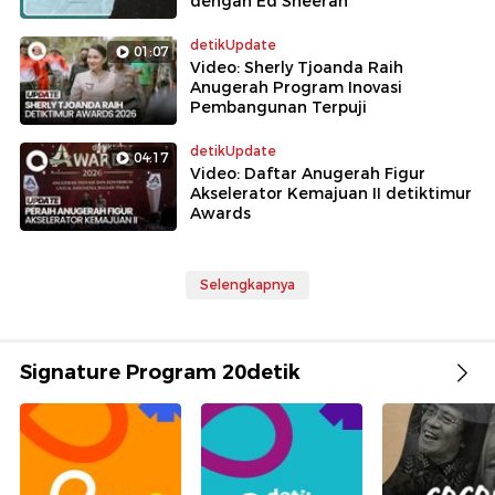
dengan Ed Sheeran
detikUpdate
01:07
Video: Sherly Tjoanda Raih
Anugerah Program Inovasi
Pembangunan Terpuji
detikUpdate
04:17
Video: Daftar Anugerah Figur
Akselerator Kemajuan II detiktimur
Awards
Selengkapnya
Signature Program 20detik