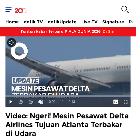
Home
detik TV
detikUpdate
Live TV
Signature
Pol
Tonton kabar terbaru PIALA DUNIA 2026
Di Sini
Dimuat
:
100.00%
Waktu
0:00
/
Durasi
0:43
Mainkan
Suara
Layar
Hidup
Saat
Video: Ngeri! Mesin Pesawat Delta
ini
Airlines Tujuan Atlanta Terbakar
di Udara