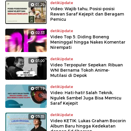
detikUpdate
01:29
Video: Wajib tahu, Posisi-posisi
Rawan Saraf Kejepit dan Beragam
Pemicu
detikUpdate
02:33
Video Top 5: Diding Boneng
Meninggal hingga Nakes Komentar
Nirempati
detikUpdate
03:00
Video Terpopuler Sepekan: Ribuan
WNI Bernama Tokoh Anime-
Mutilasi di Depok
detikUpdate
01:19
Video: Hati-hati! Salah Teknik,
Ngulek Sambel Juga Bisa Memicu
Saraf Kejepit
detikUpdate
03:35
Video KETIK: Lukas Graham Bocorin
Album Baru hingga Kedekatan