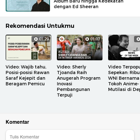
Album Baru hingga Kedekatan
dengan Ed Sheeran
Rekomendasi Untukmu
01:29
01:07
Video: Wajib tahu,
Video: Sherly
Video Terpopu
Posisi-posisi Rawan
Tjoanda Raih
Sepekan: Rib
Saraf Kejepit dan
Anugerah Program
WNI Bernama
Beragam Pemicu
Inovasi
Tokoh Anime-
Pembangunan
Mutilasi di D
Terpuji