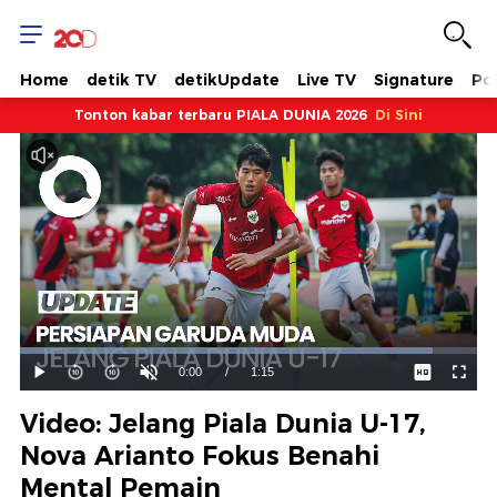
Home
detik TV
detikUpdate
Live TV
Signature
Pol
Tonton kabar terbaru PIALA DUNIA 2026
Di Sini
Dimuat
:
90.36%
Waktu
0:00
/
Durasi
1:15
Mainkan
Suara
Layar
Hidup
Saat
Video: Jelang Piala Dunia U-17,
ini
Nova Arianto Fokus Benahi
Mental Pemain