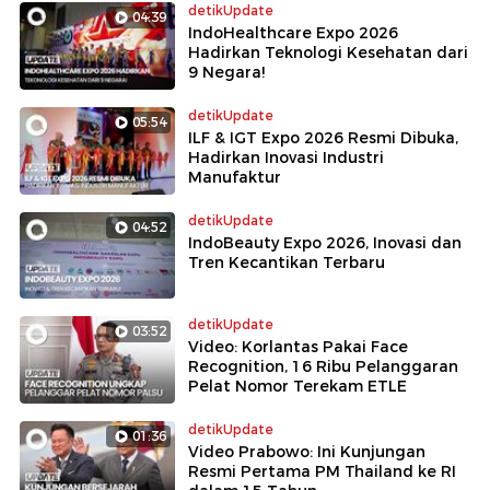
detikUpdate
04:39
IndoHealthcare Expo 2026
Hadirkan Teknologi Kesehatan dari
9 Negara!
detikUpdate
05:54
ILF & IGT Expo 2026 Resmi Dibuka,
Hadirkan Inovasi Industri
Manufaktur
detikUpdate
04:52
IndoBeauty Expo 2026, Inovasi dan
Tren Kecantikan Terbaru
detikUpdate
03:52
Video: Korlantas Pakai Face
Recognition, 16 Ribu Pelanggaran
Pelat Nomor Terekam ETLE
detikUpdate
01:36
Video Prabowo: Ini Kunjungan
Resmi Pertama PM Thailand ke RI