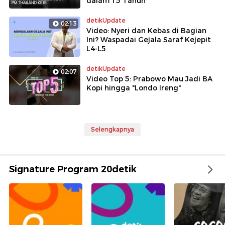
dalam 15 Tahun
detikUpdate
02:13
Video: Nyeri dan Kebas di Bagian
Ini? Waspadai Gejala Saraf Kejepit
L4-L5
detikUpdate
02:07
Video Top 5: Prabowo Mau Jadi BA
Kopi hingga "Londo Ireng"
Selengkapnya
Signature Program 20detik