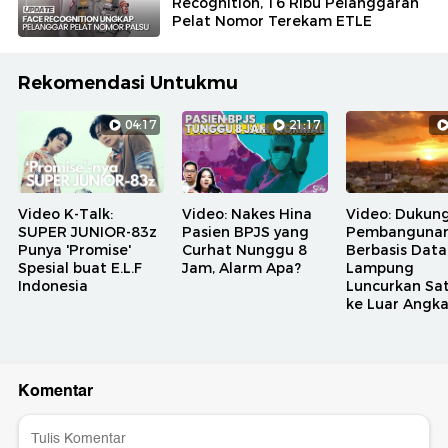
Recognition, 16 Ribu Pelanggaran
Pelat Nomor Terekam ETLE
Rekomendasi Untukmu
04:17
21:17
Video K-Talk:
Video: Nakes Hina
Video: Dukun
SUPER JUNIOR-83z
Pasien BPJS yang
Pembanguna
Punya 'Promise'
Curhat Nunggu 8
Berbasis Data
Spesial buat E.L.F
Jam, Alarm Apa?
Lampung
Indonesia
Luncurkan Sat
ke Luar Angk