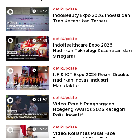
detikUpdate
04:52
IndoBeauty Expo 2026, Inovasi dan
Tren Kecantikan Terbaru
detikUpdate
04:39
IndoHealthcare Expo 2026
Hadirkan Teknologi Kesehatan dari
9 Negara!
detikUpdate
05:54
ILF & IGT Expo 2026 Resmi Dibuka,
Hadirkan Inovasi Industri
Manufaktur
detikUpdate
01:47
Video: Peraih Penghargaan
Hoegeng Awards 2026 Kategori
Polisi Inovatif
detikUpdate
03:52
Video: Korlantas Pakai Face