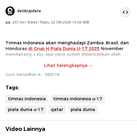
detikUpdate
257,541 Views | Rabu, 22 Okt 2025 15:26 WIB
Timnas Indonesia akan menghadapi Zambia, Brasil, dan
Honduras
di Grup H Piala Dunia U-17 2025
November
mendatang. Lalu, apa yang sudah dipersiapkan oleh
anak asuh Nova Arianto itu?
Lihat Selengkapnya
Piala Dunia U-17 akan digelar di Qatar pada 3-27
Gusti Ramadhan A - 20DETIK
November 2025. Pertama, Garuda Muda akan lawan
Zambia, lalu kedua Brasil, dan ketiga Honduras.
Tags:
timnas indonesia
timnas indonesia u-17
piala dunia u-17
qatar
piala dunia
Video Lainnya