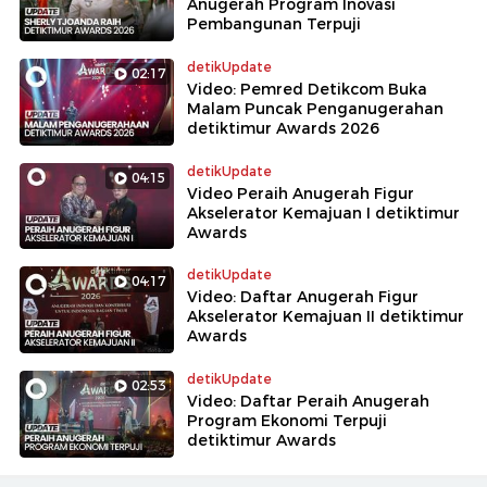
Anugerah Program Inovasi
Pembangunan Terpuji
detikUpdate
02:17
Video: Pemred Detikcom Buka
Malam Puncak Penganugerahan
detiktimur Awards 2026
detikUpdate
04:15
Video Peraih Anugerah Figur
Akselerator Kemajuan I detiktimur
Awards
detikUpdate
04:17
Video: Daftar Anugerah Figur
Akselerator Kemajuan II detiktimur
Awards
detikUpdate
02:53
Video: Daftar Peraih Anugerah
Program Ekonomi Terpuji
detiktimur Awards