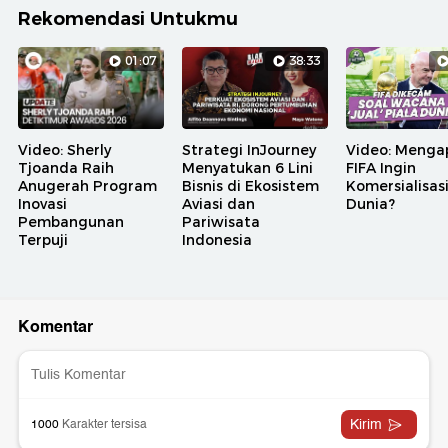
Rekomendasi Untukmu
01:07
38:33
Video: Sherly
Strategi InJourney
Video: Menga
Tjoanda Raih
Menyatukan 6 Lini
FIFA Ingin
Anugerah Program
Bisnis di Ekosistem
Komersialisasi
Inovasi
Aviasi dan
Dunia?
Pembangunan
Pariwisata
Terpuji
Indonesia