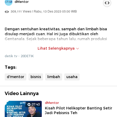
dMentor
309,111 Views | Rabu, 13 Des 2023 05:00 WIB
Dengan sentuhan kreativitas, sampah dan limbah bisa
disulap menjadi cuan. Hal ini juga dibuktikan oleh
Gentanala. Sejak beberapa tahun lalu, rumah produksi
ini mengolah limbah kayu menjadi barang yang lebih
Lihat Selengkapnya
berharga. Tidak hanya menjangkau pasar lokal, produk-
produk buatan mereka kini bisa ditemukan di berbagai
detik tv - 20DETIK
belahan dunia.
Tags:
Bagaimana kisahnya, simak selengkapnya di d'Mentor on
location
d'mentor
bisnis
limbah
usaha
Video Lainnya
dMentor
07:43
Kisah Pilot Helikopter Banting Setir
Jadi Pebisnis Teh