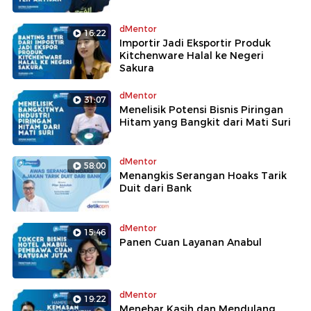
dMentor
16:22
Importir Jadi Eksportir Produk
Kitchenware Halal ke Negeri
Sakura
dMentor
31:07
Menelisik Potensi Bisnis Piringan
Hitam yang Bangkit dari Mati Suri
dMentor
58:00
Menangkis Serangan Hoaks Tarik
Duit dari Bank
dMentor
15:46
Panen Cuan Layanan Anabul
dMentor
19:22
Menebar Kasih dan Mendulang