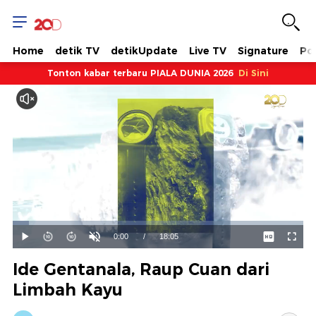
Home
detik TV
detikUpdate
Live TV
Signature
Pol
Tonton kabar terbaru PIALA DUNIA 2026
Di Sini
Dimuat
:
5.69%
Waktu
0:00
/
Durasi
18:05
Mainkan
Suara
Layar
Hidup
Saat
Ide Gentanala, Raup Cuan dari
ini
Limbah Kayu