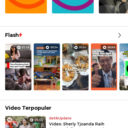
Flash
01:18
00:34
00:54
00:39
Video Terpopuler
detikUpdate
01:07
Video: Sherly Tjoanda Raih