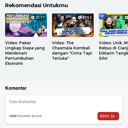
Rekomendasi Untukmu
21:17
31:12
Video: Pakar
Video: The
Video: Unik, 
Ungkap Siapa yang
Chasmala Kembali
Rebus di Cian
Menikmati
dengan "Cinta Tapi
Diklaim Tangk
Pertumbuhan
Terluka"
Sihir
Ekonomi