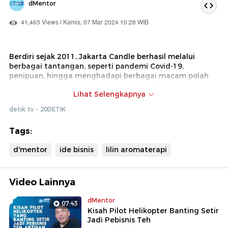
dMentor
41,465 Views | Kamis, 07 Mar 2024 10:28 WIB
Berdiri sejak 2011, Jakarta Candle berhasil melalui
berbagai tantangan, seperti pandemi Covid-19,
penipuan, hingga menghadapi berbagai macam polah
pelanggan. Hasilnya, hingga kini usaha lilin aromaterapi
Lihat Selengkapnya
tersebut berhasil mencatatkan omzet hingga 700 juta
dalam setahun.
detik tv - 20DETIK
Kerja sama pasangan suami istri dalam membangun
Tags:
bisnis menjadi cerita menarik tersendiri. Sang suami
dengan kegigihannya dalam bereksperimen merancang
d'mentor
ide bisnis
lilin aromaterapi
produk berkombinasi dengan Yulianah yang gemar
bicara dan handal di marketing.
Video Lainnya
dMentor
07:43
Kisah Pilot Helikopter Banting Setir
Jadi Pebisnis Teh