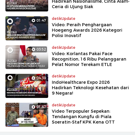
Hadirkan Nasionalisme, Cinta Alam-
Ceria di Ujung Siak
detikUpdate
01:47
Video: Peraih Penghargaan
Hoegeng Awards 2026 Kategori
Polisi Inovatif
detikUpdate
03:52
Video: Korlantas Pakai Face
Recognition, 16 Ribu Pelanggaran
Pelat Nomor Terekam ETLE
detikUpdate
04:39
IndoHealthcare Expo 2026
Hadirkan Teknologi Kesehatan dari
9 Negara!
detikUpdate
01:47
Video Terpopuler Sepekan:
Tendangan Kungfu di Piala
Soeratin-Staf KPK Kena OTT