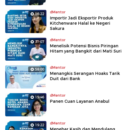
dMentor
16:22
Importir Jadi Eksportir Produk
Kitchenware Halal ke Negeri
Sakura
dMentor
31:07
Menelisik Potensi Bisnis Piringan
Hitam yang Bangkit dari Mati Suri
dMentor
58:00
Menangkis Serangan Hoaks Tarik
Duit dari Bank
dMentor
15:46
Panen Cuan Layanan Anabul
dMentor
19:22
Menebar Kasih dan Mendulang