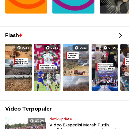
Flash
00:51
00:36
00:53
01:46
Video Terpopuler
detikUpdate
03:24
Video Ekspedisi Merah Putih