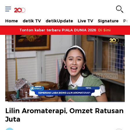
Home
detik TV
detikUpdate
Live TV
Signature
Pol
Tonton kabar terbaru PIALA DUNIA 2026
Di Sini
Dimuat
:
13.97%
Waktu
0:11
/
Durasi
8:36
Berhenti
Suara
Layar
Lilin Aromaterapi, Omzet Ratusan
Hidup
Saat
Juta
ini