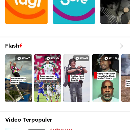
Flash
00:47
00:36
00:48
01:10
Video Terpopuler