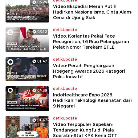
detikUpdate
03:24
Video Ekspedisi Merah Putih
Hadirkan Nasionalisme, Cinta Alam-
Ceria di Ujung Siak
detikUpdate
03:52
Video: Korlantas Pakai Face
Recognition, 16 Ribu Pelanggaran
Pelat Nomor Terekam ETLE
detikUpdate
01:47
Video: Peraih Penghargaan
Hoegeng Awards 2026 Kategori
Polisi Inovatif
detikUpdate
04:39
IndoHealthcare Expo 2026
Hadirkan Teknologi Kesehatan dari
9 Negara!
detikUpdate
01:47
Video Terpopuler Sepekan:
Tendangan Kungfu di Piala
Soeratin-Staf KPK Kena OTT