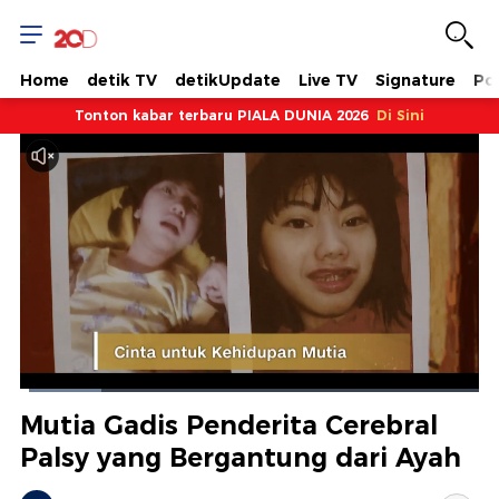
Home
detik TV
detikUpdate
Live TV
Signature
Pol
Tonton kabar terbaru PIALA DUNIA 2026
Di Sini
Dimuat
:
17.65%
Waktu
0:08
/
Durasi
6:55
Berhenti
Suara
Layar
Mutia Gadis Penderita Cerebral
Hidup
Saat
Palsy yang Bergantung dari Ayah
ini