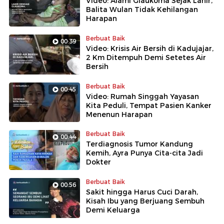
Video: Alami Glaukoma Sejak Lahir,
Balita Wulan Tidak Kehilangan
Harapan
Berbuat Baik
00:39
Video: Krisis Air Bersih di Kadujajar,
2 Km Ditempuh Demi Setetes Air
Bersih
Berbuat Baik
00:45
Video: Rumah Singgah Yayasan
Kita Peduli, Tempat Pasien Kanker
Menenun Harapan
Berbuat Baik
00:44
Terdiagnosis Tumor Kandung
Kemih, Ayra Punya Cita-cita Jadi
Dokter
Berbuat Baik
00:56
Sakit hingga Harus Cuci Darah,
Kisah Ibu yang Berjuang Sembuh
Demi Keluarga