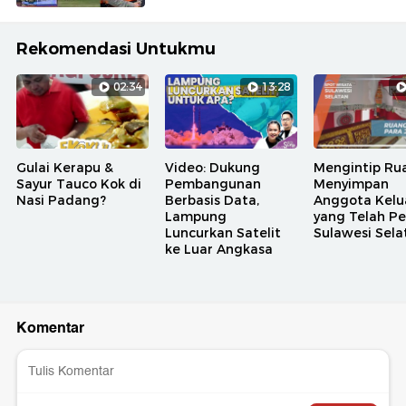
Rekomendasi Untukmu
02:34
13:28
Gulai Kerapu &
Video: Dukung
Mengintip Ru
Sayur Tauco Kok di
Pembangunan
Menyimpan
Nasi Padang?
Berbasis Data,
Anggota Kelu
Lampung
yang Telah Pe
Luncurkan Satelit
Sulawesi Sela
ke Luar Angkasa